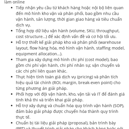
làm online
Tiếp nhận yêu cầu từ khách hàng hoặc nội bộ liên quan
đến mô hình kho vận và phân phối, bao gồm nhu cầu
vận hành, sản lượng, thời gian giao hàng và tiêu chuẩn
dịch vụ.
Tổng hợp dữ liệu vận hành (volume, SKU, throughput,
cost structure…) để xác định vấn đề và cơ hội tối ưu.
Hỗ trợ thiết kế giải pháp kho và phân phối (warehouse
layout, flow hàng hóa, mô hình vận hành, staffing model,
equipment allocation…).
Tham gia xây dựng mô hình chi phí (cost model), bao
gồm chi phí vận hành, chi phí nhân sự, vận chuyển và
các chi phí liên quan khác.
Thực hiện tính toán giá dịch vụ (pricing) và phân tích
hiệu quả tài chính (ROI, margin, break-even point) cho
từng phương án giải pháp.
Phối hợp với đội vận hành, kho, vận tải và IT để đánh giá
tính khả thi và triển khai giải pháp.
Hỗ trợ xây dựng và chuẩn hóa quy trình vận hành (SOP),
đảm bảo giải pháp được chuyển hóa thành quy trình
thực tế.
Chuẩn bị tài liệu giải pháp (proposal), bản trình bày
(PPT) và thuyết trình giải pháp cho khách hàng hoặc nội