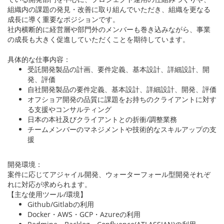
組織内の課題の発見・改善に取り組んでいただき、組織を更なる
成長に導く重要なポジションです。
社内横断的に経営層や部門外のメンバーも巻き込みながら、事業
の成長も大きく促進していただくことを期待しています。
具体的な仕事内容：
受託開発製品の計画、要件定義、基本設計、詳細設計、開
発、評価
自社開発製品の要件定義、基本設計、詳細設計、開発、評価
オフショア開発の品質に課題をお持ちのクライアントに対す
る支援やコンサルティング
日本の本社及びクライアントとの折衝/調整業務
チームメンバーのマネジメントや技術的なスキルアップの支
援
開発環境：
案件に応じてアジャイル開発、ウォーターフォール型開発それぞ
れに対応が求められます。
【主な使用ツール/環境】
Github/Gitlabの利用
Docker・AWS・GCP・Azureの利用