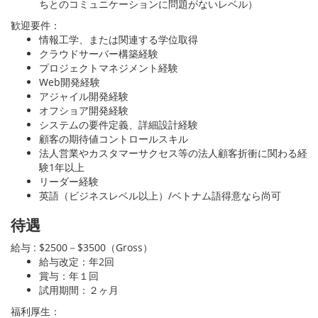
ちとのコミュニケーションに問題がないレベル）
歓迎要件：
情報工学、または関連する学位取得
クラウドサーバー構築経験
プロジェクトマネジメント経験
Web開発経験
アジャイル開発経験
オフショア開発経験
システムの要件定義、詳細設計経験
顧客の期待値コントロールスキル
法人営業やカスタマーサクセス等の法人顧客折衝に関わる経
験1年以上
リーダー経験
英語（ビジネスレベル以上）/ベトナム語得意なら尚可
待遇
給与 : $2500－$3500（Gross）
給与改定：年2回
賞与：年１回
試用期間：２ヶ月
福利厚生：