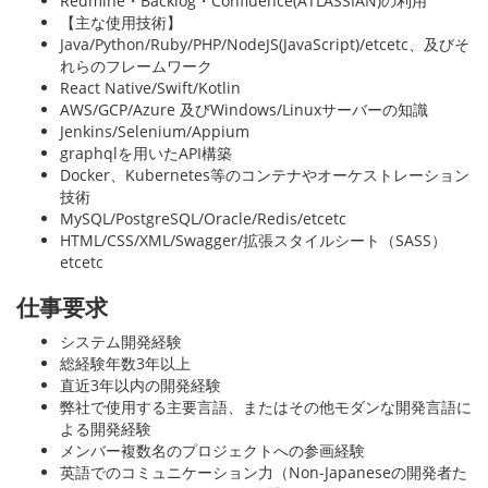
Redmine・Backlog・Confluence(ATLASSIAN)の利用
【主な使用技術】
Java/Python/Ruby/PHP/NodeJS(JavaScript)/etcetc、及びそ
れらのフレームワーク
React Native/Swift/Kotlin
AWS/GCP/Azure 及びWindows/Linuxサーバーの知識
Jenkins/Selenium/Appium
graphqlを用いたAPI構築
Docker、Kubernetes等のコンテナやオーケストレーション
技術
MySQL/PostgreSQL/Oracle/Redis/etcetc
HTML/CSS/XML/Swagger/拡張スタイルシート（SASS）
etcetc
仕事要求
システム開発経験
総経験年数3年以上
直近3年以内の開発経験
弊社で使用する主要言語、またはその他モダンな開発言語に
よる開発経験
メンバー複数名のプロジェクトへの参画経験
英語でのコミュニケーション力（Non-Japaneseの開発者た