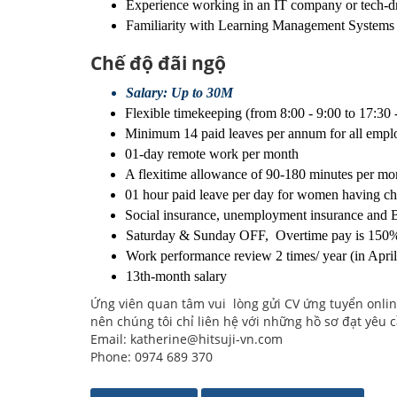
Experience working in an IT company or tech-d
Familiarity with Learning Management Systems 
Chế độ đãi ngộ
Salary: Up to 30M
Flexible timekeeping (from 8:00 - 9:00 to 17:30 
Minimum 14 paid leaves per annum for all emplo
01-day remote work per month
A flexitime allowance of 90-180 minutes per mo
01 hour paid leave per day for women having ch
Social insurance, unemployment insurance and Ba
Saturday & Sunday OFF,  Overtime pay is 150%
Work performance review 2 times/ year (in Apri
13th-month salary
Ứng viên quan tâm vui lòng gửi CV ứng tuyển online
nên chúng tôi chỉ liên hệ với những hồ sơ đạt yêu
Email: katherine@hitsuji-vn.com
Phone: 0974 689 370