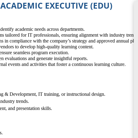
R ACADEMIC EXECUTIVE (EDU)
 identify academic needs across departments.
 tailored for IT professionals, ensuring alignment with industry trends
ns in compliance with the company’s strategy and approved annual plan
vendors to develop high-quality learning content.
d ensure seamless program execution.
n evaluations and generate insightful reports.
nal events and activities that foster a continuous learning culture.
g & Development, IT training, or instructional design.
industry trends.
, and presentation skills.
s.