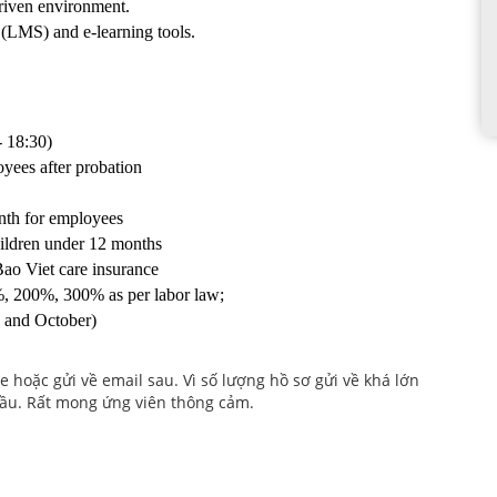
riven environment.
(LMS) and e-learning tools.
- 18:30) 
yees after probation
nth for employees
ildren under 12 months
o Viet care insurance   
, 200%, 300% as per labor law;
l and October)
 hoặc gửi về email sau. Vì số lượng hồ sơ gửi về khá lớn
 cầu. Rất mong ứng viên thông cảm.