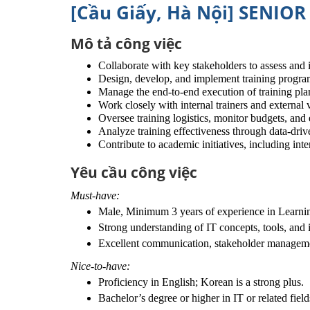
[Cầu Giấy, Hà Nội] SENIO
Mô tả công việc
Collaborate with key stakeholders to assess and
Design, develop, and implement training programs
Manage the end-to-end execution of training pla
Work closely with internal trainers and external 
Oversee training logistics, monitor budgets, an
Analyze training effectiveness through data-drive
Contribute to academic initiatives, including inter
Yêu cầu công việc
Must-have:
​Male, Minimum 3 years of experience in Learnin
Strong understanding of IT concepts, tools, and 
Excellent communication, stakeholder management
Nice-to-have:
Proficiency in English; Korean is a strong plus.
Bachelor’s degree or higher in IT or related field