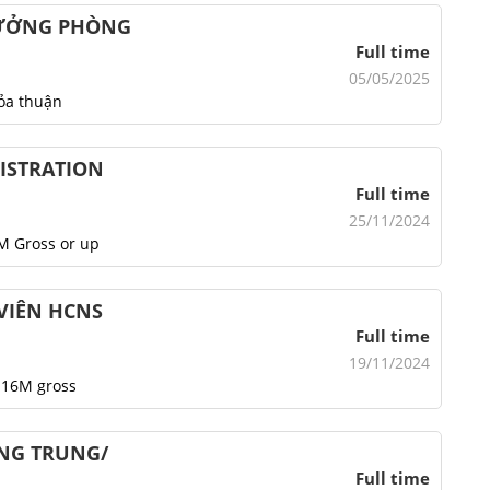
TRƯỞNG PHÒNG
Full time
05/05/2025
ỏa thuận
NISTRATION
Full time
25/11/2024
M Gross or up
 VIÊN HCNS
Full time
19/11/2024
-16M gross
ẾNG TRUNG/
Full time