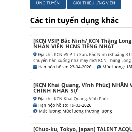
ỨNG TUYỂN
GIỚI THIỆU ỨNG VIÊN
Các tin tuyển dụng khác
[KCN VSIP Bắc Ninh/ KCN Thăng Long
NHÂN VIÊN HCNS TIẾNG NHẬT
Địa chỉ: KCN VSIP Từ Sơn, Bắc Ninh (Khoảng 3 t
chuyển hẳn xuống nhà máy mới KCN Thăng Long 
Hạn nộp hồ sơ: 23-04-2026
Mức lương: 18
[KCN Khai Quang, Vĩnh Phúc] NHÂN
CHÍNH NHÂN SỰ
Địa chỉ: KCN Khai Quang, Vĩnh Phúc
Hạn nộp hồ sơ: 19-03-2026
Mức lương: Mức lương thương lượng
[Chuo-ku, Tokyo, Japan] TALENT ACQ