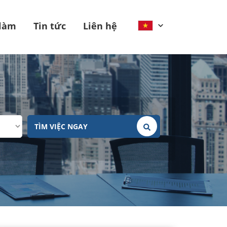
 làm
Tin tức
Liên hệ