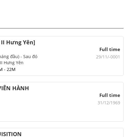
 II Hưng Yên]
Full time
háng đầu) - Sau đó
29/11/-0001
II Hưng Yên
M - 22M
 VIÊN HÀNH
Full time
31/12/1969
UISITION