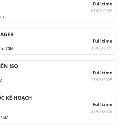
Full time
07/01/2026
go
NAGER
Full time
15/08/2025
 to 70M
IÊN ISO
Full time
23/06/2025
0M
ỐC KẾ HOẠCH
Full time
23/06/2025
-45M