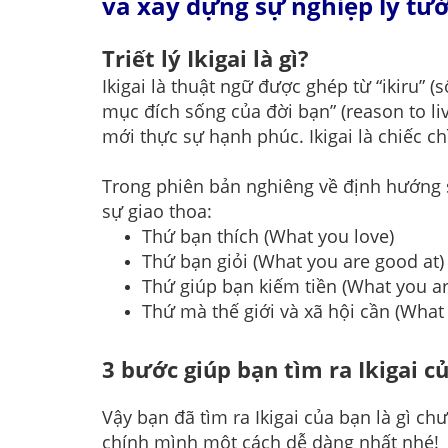
và xây dựng sự nghiệp lý tư
Triết lý Ikigai là gì?
Ikigai là thuật ngữ được ghép từ “ikiru” (s
mục đích sống của đời bạn” (reason to li
mới thực sự hạnh phúc. Ikigai là chiếc c
Trong phiên bản nghiêng về định hướng s
sự giao thoa:
Thứ bạn thích (What you love)
Thứ bạn giỏi (What you are good at)
Thứ giúp bạn kiếm tiền (What you ar
Thứ mà thế giới và xã hội cần (What
3 bước giúp bạn tìm ra Ikigai 
Vậy bạn đã tìm ra Ikigai của bạn là gì c
chính mình một cách dễ dàng nhất nhé!