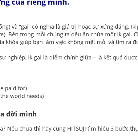
ởng của riêng mình.
ống) và “gai” có nghĩa là giá trị hoặc sự xứng đáng. Ik
ve). Bên trong mỗi chúng ta đều ẩn chứa một Ikigai. 
hìa khóa giúp bạn làm việc không mệt mỏi và tìm ra đ
ự nghiệp, Ikigai là điểm chính giữa – là kết quả đư
e paid for)
 the world needs)
của đời mình
hưa? Nếu chưa thì hãy cùng HITSUJI tìm hiểu 3 bước th