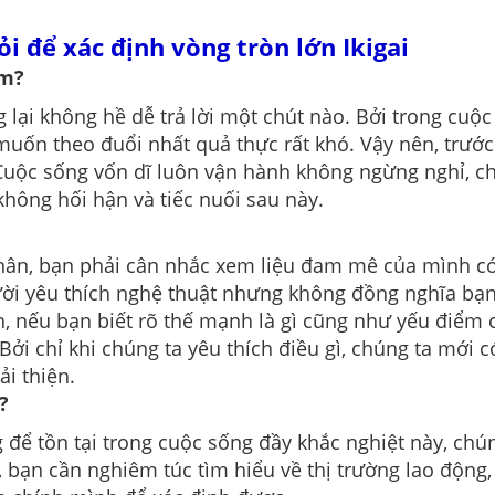
ỏi để xác định vòng tròn lớn Ikigai
àm?
lại không hề dễ trả lời một chút nào. Bởi trong cuộ
ốn theo đuổi nhất quả thực rất khó. Vậy nên, trước k
uộc sống vốn dĩ luôn vận hành không ngừng nghỉ, ch
không hối hận và tiếc nuối sau này.
thân, bạn phải cân nhắc xem liệu đam mê của mình có 
ười yêu thích nghệ thuật nhưng không đồng nghĩa bạn
ên, nếu bạn biết rõ thế mạnh là gì cũng như yếu điểm
ởi chỉ khi chúng ta yêu thích điều gì, chúng ta mới 
ải thiện.
g?
ể tồn tại trong cuộc sống đầy khắc nghiệt này, chúng
ạn cần nghiêm túc tìm hiểu về thị trường lao động, t