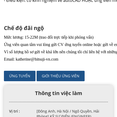
- Điều kiện: có kinh nghiệm về autoCAD HOẶC ứng viên m
Chế độ đãi ngộ
Mức lương: 15-22M (trao đổi trực tiếp khi phỏng vấn)
Ứng viên quan tâm vui lòng gửi CV ứng tuyển online hoặc gửi về em
Vì số lượng hồ sơ gửi về khá lớn nên chúng tôi chỉ liên hệ với nhữ
Email: katherine@hitsuji-vn.com
ỨNG TUYỂN
GIỚI THIỆU ỨNG VIÊN
Thông tin việc làm
Vị trí :
[Đông Anh, Hà Nội / Ngô Quyền, Hải
Phòng] KỸ SƯ ĐIỆN (ENGINEER)