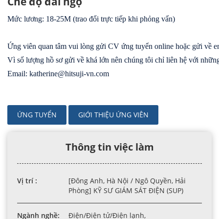
Chế độ đãi ngộ
Mức lương: 18-25M (trao đổi trực tiếp khi phỏng vấn)
Ứng viên quan tâm vui lòng gửi CV ứng tuyển online hoặc gửi về em
Vì số lượng hồ sơ gửi về khá lớn nên chúng tôi chỉ liên hệ với nhữ
Email: katherine@hitsuji-vn.com
ỨNG TUYỂN
GIỚI THIỆU ỨNG VIÊN
Thông tin việc làm
Vị trí :
[Đông Anh, Hà Nội / Ngô Quyền, Hải
Phòng] KỸ SƯ GIÁM SÁT ĐIỆN (SUP)
Ngành nghề:
Điện/Điện tử/Điện lạnh,