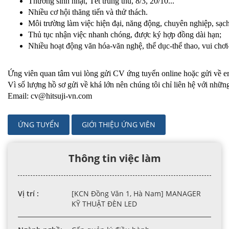
Thưởng sinh nhật, Tết trung thu, 8/3, 20/10...
Nhiều cơ hội thăng tiến và thử thách.
Môi trường làm việc hiện đại, năng động, chuyên nghiệp, sạch
Thủ tục nhận việc nhanh chóng, được ký hợp đồng dài hạn;
Nhiều hoạt động văn hóa-văn nghệ, thể dục-thể thao, vui chơi-g
​Ứng viên quan tâm vui lòng gửi CV ứng tuyển online hoặc gửi về em
Vì số lượng hồ sơ gửi về khá lớn nên chúng tôi chỉ liên hệ với nhữ
Email: cv@hitsuji-vn.com
ỨNG TUYỂN
GIỚI THIỆU ỨNG VIÊN
Thông tin việc làm
Vị trí :
[KCN Đồng Văn 1, Hà Nam] MANAGER
KỸ THUẬT ĐÈN LED