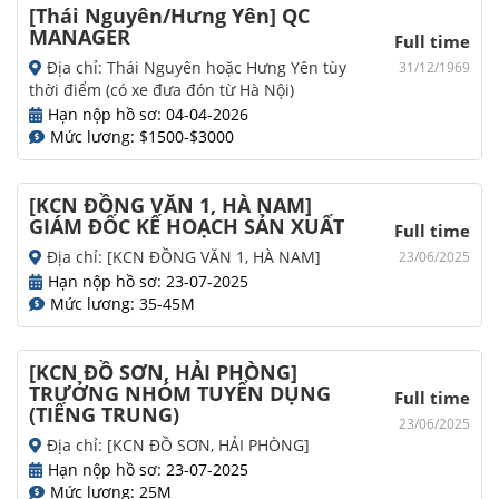
[Thái Nguyên/Hưng Yên] QC
MANAGER
Full time
Địa chỉ: Thái Nguyên hoặc Hưng Yên tùy
31/12/1969
thời điểm (có xe đưa đón từ Hà Nội)
Hạn nộp hồ sơ: 04-04-2026
Mức lương: $1500-$3000
[KCN ĐỒNG VĂN 1, HÀ NAM]
GIÁM ĐỐC KẾ HOẠCH SẢN XUẤT
Full time
Địa chỉ: [KCN ĐỒNG VĂN 1, HÀ NAM]
23/06/2025
Hạn nộp hồ sơ: 23-07-2025
Mức lương: 35-45M
[KCN ĐỒ SƠN, HẢI PHÒNG]
TRƯỞNG NHÓM TUYỂN DỤNG
Full time
(TIẾNG TRUNG)
23/06/2025
Địa chỉ: [KCN ĐỒ SƠN, HẢI PHÒNG]
Hạn nộp hồ sơ: 23-07-2025
Mức lương: 25M