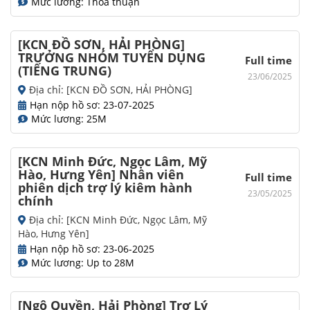
Mức lương: Thoả thuận
[KCN ĐỒ SƠN, HẢI PHÒNG]
TRƯỞNG NHÓM TUYỂN DỤNG
Full time
(TIẾNG TRUNG)
23/06/2025
Địa chỉ: [KCN ĐỒ SƠN, HẢI PHÒNG]
Hạn nộp hồ sơ: 23-07-2025
Mức lương: 25M
[KCN Minh Đức, Ngọc Lâm, Mỹ
Hào, Hưng Yên] Nhân viên
Full time
phiên dịch trợ lý kiêm hành
23/05/2025
chính
Địa chỉ: [KCN Minh Đức, Ngọc Lâm, Mỹ
Hào, Hưng Yên]
Hạn nộp hồ sơ: 23-06-2025
Mức lương: Up to 28M
[Ngô Quyền, Hải Phòng] Trợ Lý