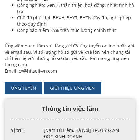
Đồng nghiệp: Gen Z, thân thiện, hoà đồng, nhiệt tình hỗ
trợ
Chế độ phúc lợi: BHXH, BHYT, BHTN đầy đủ, nghỉ phép
theo quy định.
Đóng bảo hiểm 85% trên mức lương chính thức.
Ứng viên quan tâm vui lòng gửi CV ứng tuyển online hoặc gửi
về email sau. Vì số lượng hồ sơ gửi về khá lớn nên chúng tôi
chỉ liên hệ với những hồ sơ đạt yêu cầu. Rất mong ứng viên
thông cảm.
Email: cv@hitsuji-vn.com
ỨNG TUYỂN
GIỚI THIỆU ỨNG VIÊN
Thông tin việc làm
Vị trí :
[Nam Từ Liêm, Hà Nội] TRỢ LÝ GIÁM
ĐỐC KINH DOANH